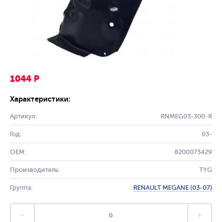
1044 Р
Характеристики:
Артикул:
RNMEG03-300-R
Год:
03-
OEM:
8200073429
Производитель:
TYG
Группа:
RENAULT MEGANE (03-07)