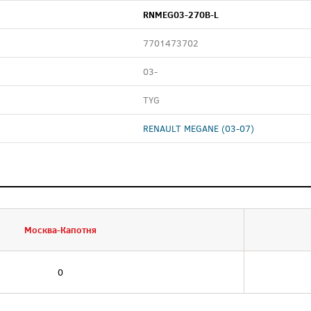
RNMEG03-270B-L
7701473702
03-
TYG
RENAULT MEGANE (03-07)
Москва-Капотня
0