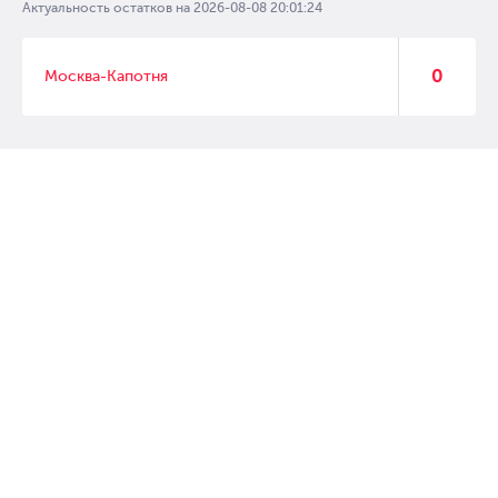
Актуальность остатков на
2026-08-08 20:01:24
0
Москва-Капотня
© 2007 – 2017 Форвард, интернет магазин автозапчастей, склад
автозапчастей в Москве, автозапчасти оптом от производителей»
Создание сайта –
WebGK
Перейти на полную версию сайта