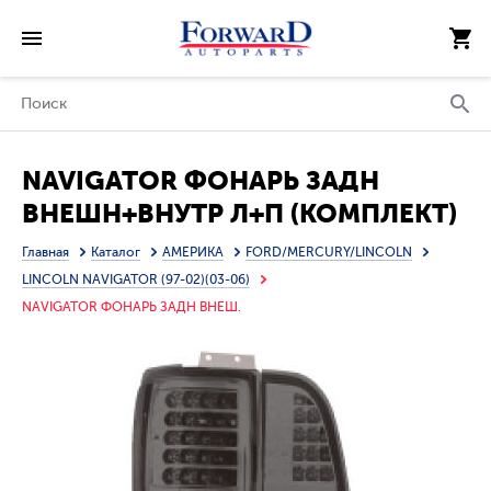
NAVIGATOR ФОНАРЬ ЗАДН
ВНЕШН+ВНУТР Л+П (КОМПЛЕКТ)
ТЮНИНГ ПРОЗРАЧ С ДИОД
Главная
Каталог
АМЕРИКА
FORD/MERCURY/LINCOLN
ТОНИР (EAGLE EYES) ВНУТРИ
LINCOLN NAVIGATOR (97-02)(03-06)
ХРОМ
NAVIGATOR ФОНАРЬ ЗАДН ВНЕШ.