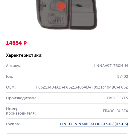
14654 Р
Характеристики:
Артикул:
LNNAV97-760H-N
Год:
97-02
OEM:
F85Z13404AD+F85Z13405AD+F85Z13404BC+F85Z
Производитель:
EAGLE EYES
Номер
FR490-BUSE4
производителя:
Группа:
LINCOLN NAVIGATOR (97-02)(03-06)