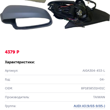
4379 Р
Характеристики:
Артикул:
AI0A304-453-L
Год:
04-
OEM:
8P1858531H01C
Производитель:
TAIWAN
Группа:
AUDI A3 (9/03-9/05-)