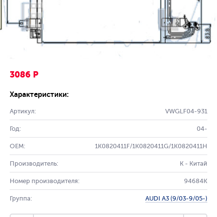
3086 Р
Характеристики:
Артикул:
VWGLF04-931
Год:
04-
OEM:
1K0820411F/1K0820411G/1K0820411H
Производитель:
K - Китай
Номер производителя:
94684K
Группа:
AUDI A3 (9/03-9/05-)