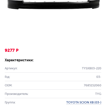
9277 Р
Характеристики:
Артикул:
TYSXB03-220
Год:
03-
OEM:
7685152060
Производитель:
TYG
Группа:
TOYOTA SCION XB (03-)