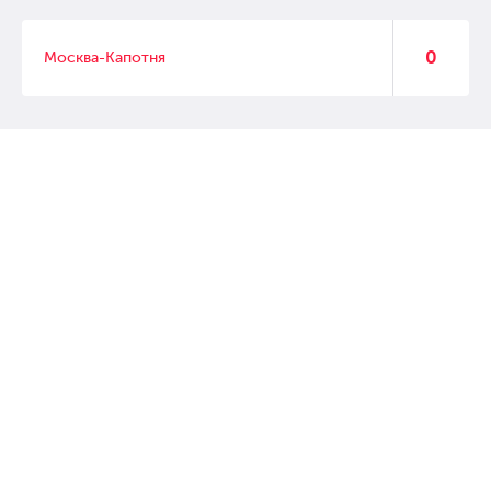
0
Москва-Капотня
© 2007 – 2017 Форвард, интернет магазин автозапчастей, склад
автозапчастей в Москве, автозапчасти оптом от производителей»
Создание сайта –
WebGK
Перейти на полную версию сайта