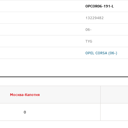
OPCOR06-191-L
13229482
06-
TYG
OPEL CORSA (06-)
Москва-Капотня
0