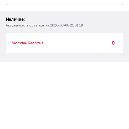
Наличие:
Актуальность остатков на
2026-08-06 21:01:19
0
Москва-Капотня
© 2007 – 2017 Форвард, интернет магазин автозапчастей, склад
автозапчастей в Москве, автозапчасти оптом от производителей»