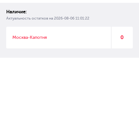
Наличие:
Актуальность остатков на
2026-08-06 11:01:22
0
Москва-Капотня
© 2007 – 2017 Форвард, интернет магазин автозапчастей, склад
автозапчастей в Москве, автозапчасти оптом от производителей»
Создание сайта –
WebGK