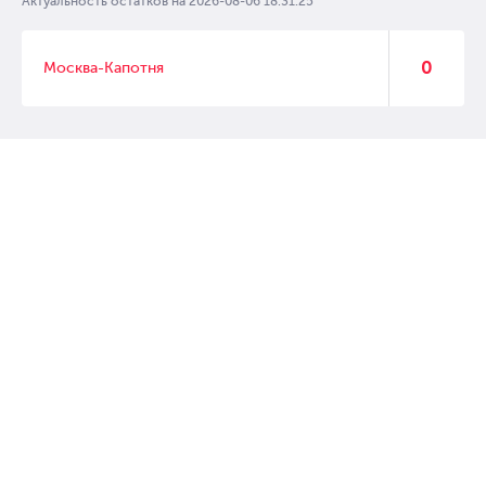
Актуальность остатков на
2026-08-06 18:31:25
0
Москва-Капотня
© 2007 – 2017 Форвард, интернет магазин автозапчастей, склад
автозапчастей в Москве, автозапчасти оптом от производителей»
Создание сайта –
WebGK
Перейти на полную версию сайта