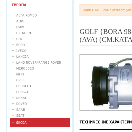
ЕВРОПА
ВНИМАНИЕ! Цена в каталоге ука
ALFA ROMEO
AUDI
BMW
GOLF {BORA 98
CITROEN
(AVA) (СМ.КАТ
FIAT
FORD
IVECO
LANCIA
LAND ROVER/RANGE ROVER
MERCEDES
MINI
OPEL
PEUGEOT
PORSCHE
RENAULT
ROVER
SAAB
SEAT
ТЕХНИЧЕСКИЕ ХАРАКТЕР
SKODA