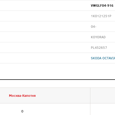
VWGLF04-916
1K0121251P
04-
KOYORAD
PL452657
SKODA OCTAVIA
Москва-Капотня
0