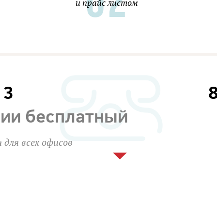
и прайс листом
13
сии бесплатный
 для всех офисов