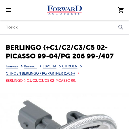
BERLINGO {+С1/С2/С3/С5 02-
PICASSO 99-04/PG 206 99-/407
04-/PARTNER 03-} ПОВТОРИТЕЛЬ
Главная
Каталог
ЕВРОПА
CITROEN
ПОВОРОТА В КРЫЛО Л=П (DEPO)
CITROEN BERLINGO / PG PARTNER (1/03-)
BERLINGO {+С1/С2/С3/С5 02-PICASSO 99.