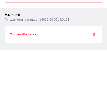
Наличие:
Актуальность остатков на
2026-08-09 14:01:58
0
Москва-Капотня
© 2007 – 2017 Форвард, интернет магазин автозапчастей, склад
автозапчастей в Москве, автозапчасти оптом от производителей»