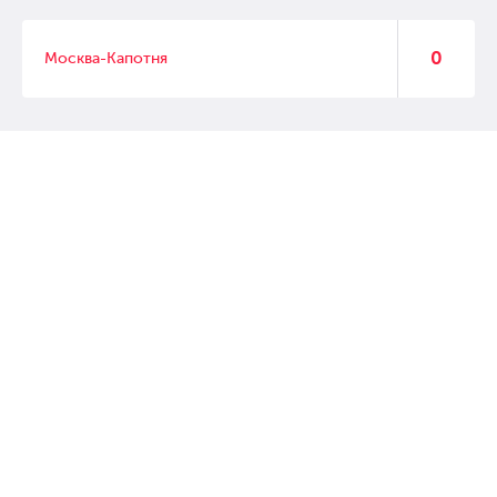
0
Москва-Капотня
© 2007 – 2017 Форвард, интернет магазин автозапчастей, склад
автозапчастей в Москве, автозапчасти оптом от производителей»
Создание сайта –
WebGK
Перейти на полную версию сайта