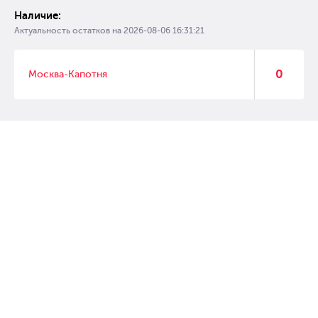
Наличие:
Актуальность остатков на
2026-08-06 16:31:21
0
Москва-Капотня
© 2007 – 2017 Форвард, интернет магазин автозапчастей, склад
автозапчастей в Москве, автозапчасти оптом от производителей»
Создание сайта –
WebGK