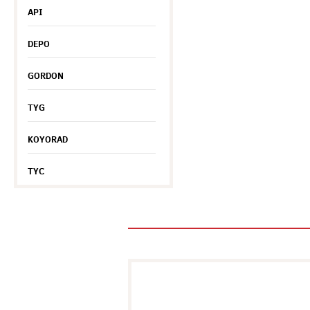
API
DEPO
GORDON
TYG
KOYORAD
TYC