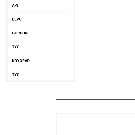
API
DEPO
GORDON
TYG
KOYORAD
TYC