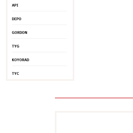
API
DEPO
GORDON
TYG
KOYORAD
TYC