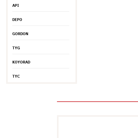
API
DEPO
GORDON
TYG
KOYORAD
TYC