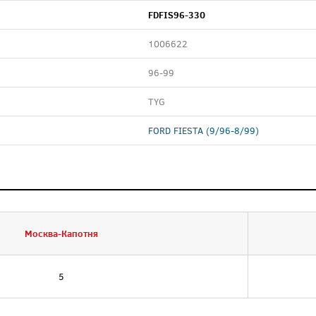
FDFIS96-330
1006622
96-99
TYG
FORD FIESTA (9/96-8/99)
Москва-Капотня
5