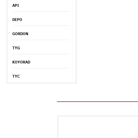
API
DEPO
GORDON
TYG
KOYORAD
TYC