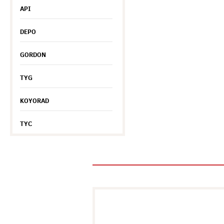
API
DEPO
GORDON
TYG
KOYORAD
TYC