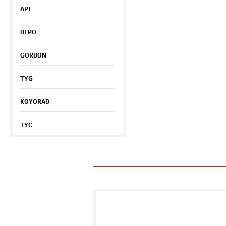
API
DEPO
GORDON
TYG
KOYORAD
TYC