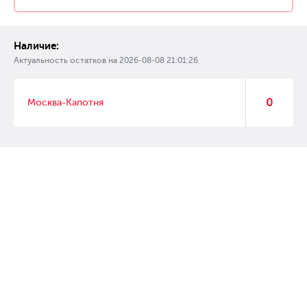
Наличие:
Актуальность остатков на
2026-08-08 21:01:26
0
Москва-Капотня
© 2007 – 2017 Форвард, интернет магазин автозапчастей, склад
автозапчастей в Москве, автозапчасти оптом от производителей»