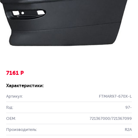
7161 Р
Характеристики:
Артикул:
FTMAR97-670X-L
Год:
97-
OEM:
721367000/721367099
Производитель:
R2A