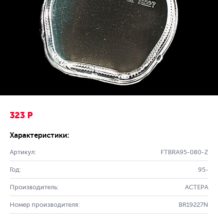
323 Р
Характеристики:
Артикул:
FTBRA95-080-Z
Год:
95-
Производитель:
АСТЕРА
Номер производителя:
BR19227N