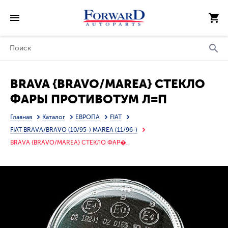
BRAVA {BRAVO/MAREA} СТЕКЛО
ФАРЫ ПРОТИВОТУМ Л=П
Главная
Каталог
ЕВРОПА
FIAT
FIAT BRAVA/BRAVO (10/95-) MAREA (11/96-)
BRAVA {BRAVO/MAREA} СТЕКЛО ФАР�.