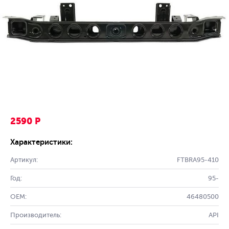
2590 Р
Характеристики:
Артикул:
FTBRA95-410
Год:
95-
OEM:
46480500
Производитель:
API