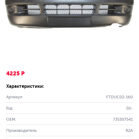
4225 Р
Характеристики:
Артикул:
FTDUC02-160
Год:
02-
OEM:
735307541
Производитель:
R2A