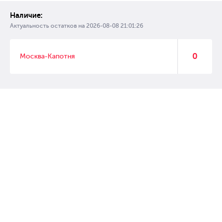
Наличие:
Актуальность остатков на
2026-08-08 21:01:26
0
Москва-Капотня
© 2007 – 2017 Форвард, интернет магазин автозапчастей, склад
автозапчастей в Москве, автозапчасти оптом от производителей»
Создание сайта –
WebGK