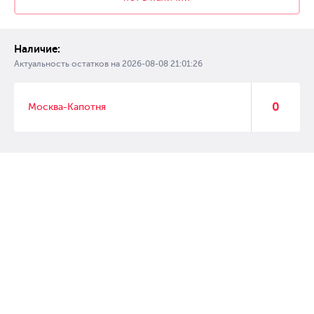
Наличие:
Актуальность остатков на
2026-08-08 21:01:26
0
Москва-Капотня
© 2007 – 2017 Форвард, интернет магазин автозапчастей, склад
автозапчастей в Москве, автозапчасти оптом от производителей»