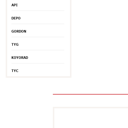
API
DEPO
GORDON
TYG
KOYORAD
TYC