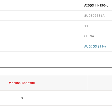
AI0Q311-190-L
8U0807681A
11-
CHINA
AUDI Q3 (11-)
Москва-Капотня
0