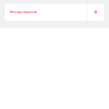
0
Москва-Капотня
© 2007 – 2017 Форвард, интернет магазин автозапчастей, склад
автозапчастей в Москве, автозапчасти оптом от производителей»
Создание сайта –
WebGK
Перейти на полную версию сайта