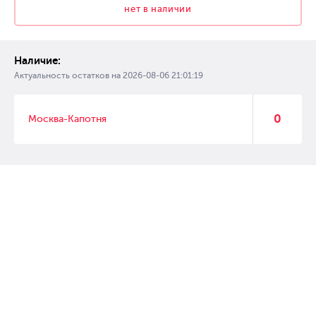
нет в наличии
Наличие:
Актуальность остатков на
2026-08-06 21:01:19
0
Москва-Капотня
© 2007 – 2017 Форвард, интернет магазин автозапчастей, склад
автозапчастей в Москве, автозапчасти оптом от производителей»