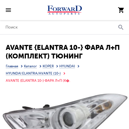
AVANTE {ELANTRA 10-} ФАРА Л+П
(КОМПЛЕКТ) ТЮНИНГ
ЛИНЗОВАН С
Главная
Каталог
КОРЕЯ
HYUNDAI
СВЕТЯЩ.СЕКЦИЯМИ +/- П/
HYUNDAI ELANTRA/AVANTE (10-)
КОРРЕКТОР (EAGLE EYES)
AVANTE {ELANTRA 10-} ФАРА Л+П (К�.
ВНУТРИ ХРОМ