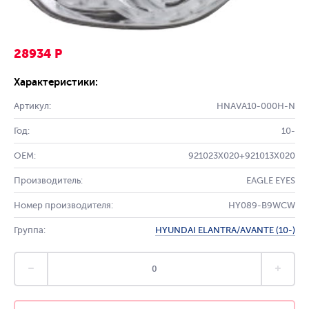
28934 Р
Характеристики:
Артикул:
HNAVA10-000H-N
Год:
10-
OEM:
921023X020+921013X020
Производитель:
EAGLE EYES
Номер производителя:
HY089-B9WCW
Группа:
HYUNDAI ELANTRA/AVANTE (10-)