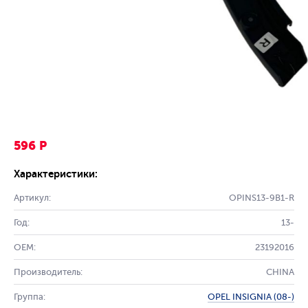
596 Р
Характеристики:
Артикул:
OPINS13-9B1-R
Год:
13-
OEM:
23192016
Производитель:
CHINA
Группа:
OPEL INSIGNIA (08-)