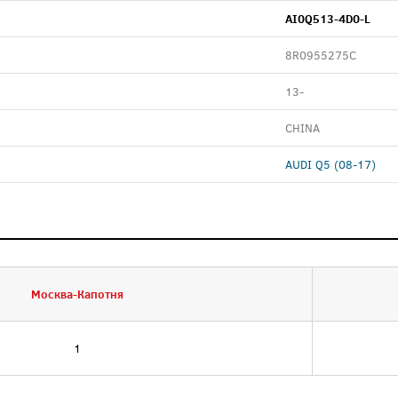
AI0Q513-4D0-L
8R0955275C
13-
CHINA
AUDI Q5 (08-17)
Москва-Капотня
1