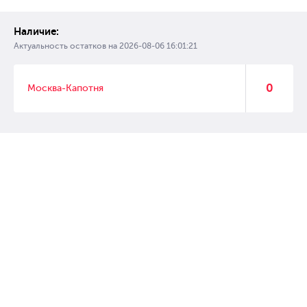
Наличие:
Актуальность остатков на
2026-08-06 16:01:21
0
Москва-Капотня
© 2007 – 2017 Форвард, интернет магазин автозапчастей, склад
автозапчастей в Москве, автозапчасти оптом от производителей»
Создание сайта –
WebGK