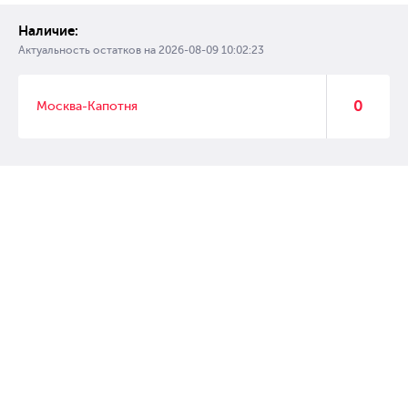
Наличие:
Актуальность остатков на
2026-08-09 10:02:23
0
Москва-Капотня
© 2007 – 2017 Форвард, интернет магазин автозапчастей, склад
автозапчастей в Москве, автозапчасти оптом от производителей»
Создание сайта –
WebGK