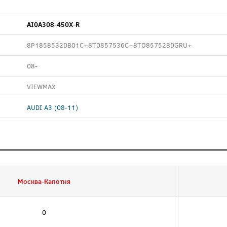
AI0A308-450X-R
8P1858532DB01C+8T0857536C+8TO857528DGRU+
08-
VIEWMAX
AUDI A3 (08-11)
Москва-Капотня
0