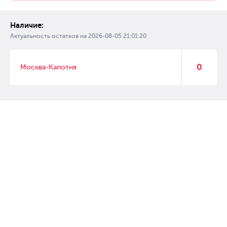
Наличие:
Актуальность остатков на
2026-08-05 21:01:20
0
Москва-Капотня
© 2007 – 2017 Форвард, интернет магазин автозапчастей, склад
автозапчастей в Москве, автозапчасти оптом от производителей»
Создание сайта –
WebGK