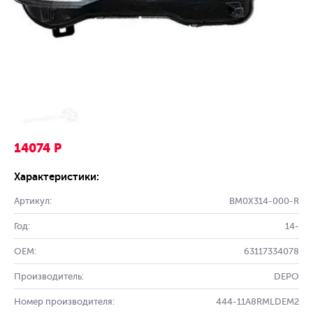
14074 Р
Характеристики:
Артикул:
BM0X314-000-R
Год:
14-
OEM:
63117334078
Производитель:
DEPO
Номер производителя:
444-11A8RMLDEM2