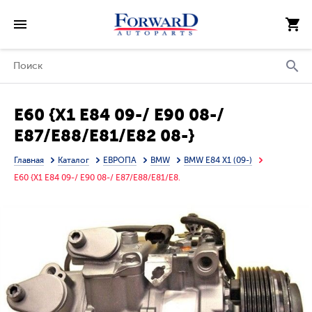
E60 {X1 E84 09-/ E90 08-/
E87/E88/E81/E82 08-}
КОМПРЕССОР КОНДИЦ 2
Главная
Каталог
ЕВРОПА
BMW
BMW E84 X1 (09-)
(турбодизель) (AVA) (см.каталог)
E60 {X1 E84 09-/ E90 08-/ E87/E88/E81/E8.