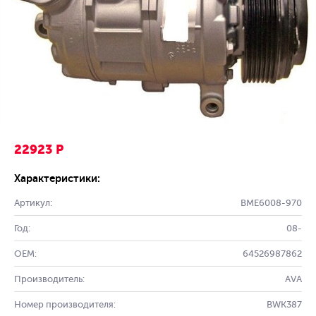
22923 Р
Характеристики:
Артикул:
BME6008-970
Год:
08-
OEM:
64526987862
Производитель:
AVA
Номер производителя:
BWK387