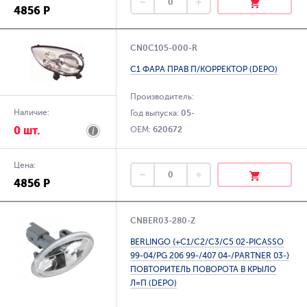
4856 Р
CN0C105-000-R
C1 ФАРА ПРАВ П/КОРРЕКТОР (DEPO)
Производитель:
Наличие:
Год выпуска:
05-
0 шт.
OEM:
620672
Цена:
4856 Р
CNBER03-280-Z
BERLINGO {+С1/С2/С3/С5 02-PICASSO
99-04/PG 206 99-/407 04-/PARTNER 03-}
ПОВТОРИТЕЛЬ ПОВОРОТА В КРЫЛО
Л=П (DEPO)