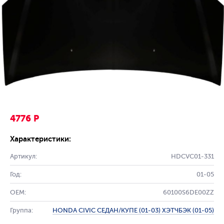
4776 Р
Характеристики:
Артикул:
HDCVC01-331
Год:
01-05
OEM:
60100S6DE00ZZ
Группа:
HONDA CIVIC СЕДАН/КУПЕ (01-03) ХЭТЧБЭК (01-05)