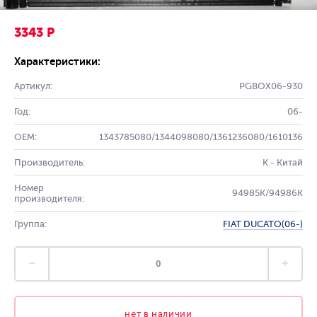
3343 Р
Характеристики:
Артикул:
PGBOX06-930
Год:
06-
OEM:
1343785080/1344098080/1361236080/1610136
Производитель:
K - Китай
Номер
94985K/94986K
производителя:
Группа:
FIAT DUCATO(06-)
нет в наличии