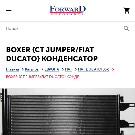
BOXER {CT JUMPER/FIAT
DUCATO} КОНДЕНСАТОР
КОНДИЦ (см.каталог)
Главная
Каталог
ЕВРОПА
FIAT
FIAT DUCATO(06-)
BOXER {CT JUMPER/FIAT DUCATO} КОНДЕ.