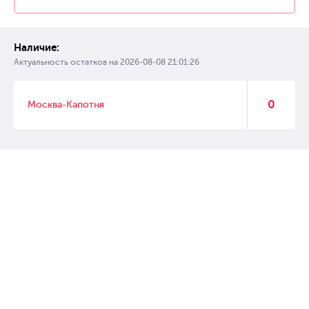
Наличие:
Актуальность остатков на
2026-08-08 21:01:26
0
Москва-Капотня
© 2007 – 2017 Форвард, интернет магазин автозапчастей, склад
автозапчастей в Москве, автозапчасти оптом от производителей»