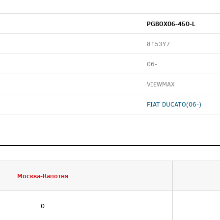
PGBOX06-450-L
8153Y7
06-
VIEWMAX
FIAT DUCATO(06-)
Москва-Капотня
0