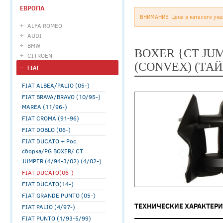
ЕВРОПА
ВНИМАНИЕ! Цена в каталоге ука
ALFA ROMEO
AUDI
BMW
BOXER {CT JU
CITROEN
(CONVEX) (ТА
FIAT
FIAT ALBEA/PALIO (05-)
FIAT BRAVA/BRAVO (10/95-)
MAREA (11/96-)
FIAT CROMA (91-96)
FIAT DOBLO (06-)
FIAT DUCATO + Рос.
сборка/PG BOXER/ CT
JUMPER (4/94-3/02) (4/02-)
FIAT DUCATO(06-)
FIAT DUCATO(14-)
FIAT GRANDE PUNTO (05-)
ТЕХНИЧЕСКИЕ ХАРАКТЕР
FIAT PALIO (4/97-)
FIAT PUNTO (1/93-5/99)