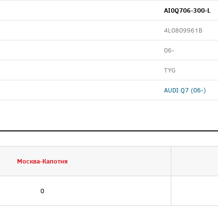
AI0Q706-300-L
4L0809961B
06-
TYG
AUDI Q7 (06-)
Москва-Капотня
0